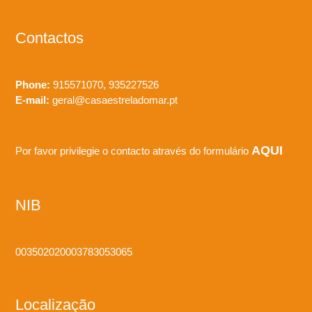
Contactos
Phone:
915571070, 935227526
E-mail:
geral@casaestreladomar.pt
AQUI
Por favor privilegie o contacto através do formulário
NIB
003502020003783053065
Localização