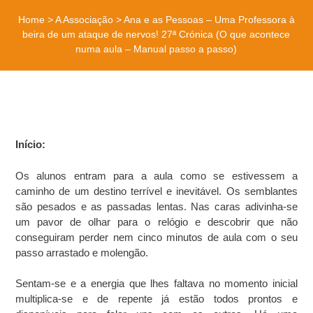
Home
>
A Associação
>
Ana e as Pessoas – Uma Professora à
beira de um ataque de nervos! 27ª Crónica (O que acontece
numa aula – Manual passo a passo)
Início:
Os alunos entram para a aula como se estivessem a
caminho de um destino terrível e inevitável. Os semblantes
são pesados e as passadas lentas. Nas caras adivinha-se
um pavor de olhar para o relógio e descobrir que não
conseguiram perder nem cinco minutos de aula com o seu
passo arrastado e molengão.
Sentam-se e a energia que lhes faltava no momento inicial
multiplica-se e de repente já estão todos prontos e