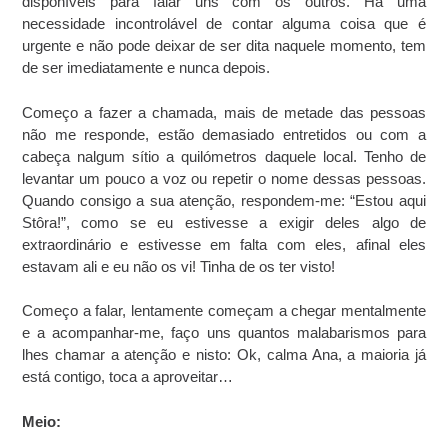
disponíveis para falar uns com os outros. Há uma
necessidade incontrolável de contar alguma coisa que é
urgente e não pode deixar de ser dita naquele momento, tem
de ser imediatamente e nunca depois.
Começo a fazer a chamada, mais de metade das pessoas
não me responde, estão demasiado entretidos ou com a
cabeça nalgum sítio a quilómetros daquele local. Tenho de
levantar um pouco a voz ou repetir o nome dessas pessoas.
Quando consigo a sua atenção, respondem-me: “Estou aqui
Stôra!”, como se eu estivesse a exigir deles algo de
extraordinário e estivesse em falta com eles, afinal eles
estavam ali e eu não os vi! Tinha de os ter visto!
Começo a falar, lentamente começam a chegar mentalmente
e a acompanhar-me, faço uns quantos malabarismos para
lhes chamar a atenção e nisto: Ok, calma Ana, a maioria já
está contigo, toca a aproveitar…
Meio: