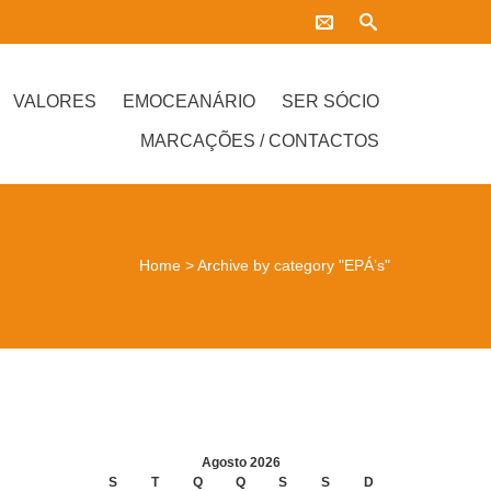
VALORES
EMOCEANÁRIO
SER SÓCIO
MARCAÇÕES / CONTACTOS
Home
>
Archive by category "EPÁ’s"
Agosto 2026
S
T
Q
Q
S
S
D