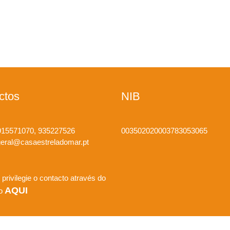
ctos
NIB
15571070, 935227526
003502020003783053065
eral@casaestreladomar.pt
 privilegie o contacto através do
AQUI
io