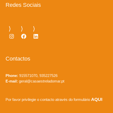
Redes Sociais
Instagram
Facebook
LinkedIn
Contactos
Phone:
915571070, 935227526
E-mail:
geral@casaestreladomar.pt
AQUI
Por favor privilegie o contacto através do formulário