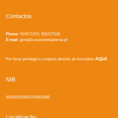
Contactos
Phone:
915571070, 935227526
E-mail:
geral@casaestreladomar.pt
AQUI
Por favor privilegie o contacto através do formulário
NIB
003502020003783053065
Localização