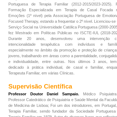
Portuguesa de Terapia Familiar (2012-2015/2023-2025). 
Formação Especializada em Terapia de Casal Focada 
Emoções (1º nível) pela Associação Portuguesa de Emotiona
Focused Therapy, estando a frequentar o 2º nível. Licenciou-s
Serviço Social na Universidade Católica Portuguesa (2000-2005
fez Mestrado em Políticas Públicas no ISCTE-IUL (2018-202
Durante 20 anos, desenvolveu uma intervenção 
intencionalidade terapêutica com indivíduos e famíli
especialmente no âmbito da promoção e proteção de criança
jovens, trabalhando em áreas como a parentalidade, conjugalid
e individualidade, entre outras. Nos últimos 3 anos, tem
dedicado à prática individual, de casal e familiar, enqua
Terapeuta Familiar, em várias Clínicas.
Supervisão Científica
Professor Doutor Daniel Sampaio.
Médico Psiquiatr
Professor Catedrático de Psiquiatria e Saúde Mental da Faculd
de Medicina de Lisboa; Foi um dos introdutores, em Portugal,
Terapia Familiar, sendo fundador da Sociedade Portuguesa
Terapia Familiar em 1979. Autor de diversos livros que reflect