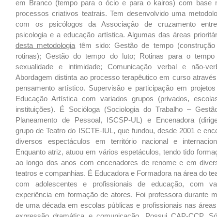
em Branco (tempo para o ócio e para o kairos) com base 
processos criativos teatrais. Tem desenvolvido uma metodolo
com os psicólogos da Associação de cruzamento entr
psicologia e a educação artística. Algumas das
áreas prioritá
desta metodologia
têm sido: Gestão de tempo (construção
rotinas); Gestão do tempo do luto; Rotinas para o tempo
sexualidade e intimidade; Comunicação verbal e não-verb
Abordagem distinta ao processo terapêutico em curso através
pensamento artístico. Supervisão e participação em projetos
Educação Artística com variados grupos (privados, escola
instituições). É Socióloga (Sociologia do Trabalho – Gestã
Planeamento de Pessoal, ISCSP-UL) e Encenadora (dirig
grupo de Teatro do ISCTE-IUL, que fundou, desde 2001 e enc
diversos espectáculos em território nacional e internaciona
Enquanto atriz, atuou em vários espetáculos, tendo tido forma
ao longo dos anos com encenadores de renome e em diver
teatros e companhias. É Educadora e Formadora na área do tea
com adolescentes e profissionais de educação, com va
experiência em formação de atores. Foi professora durante m
de uma década em escolas públicas e profissionais nas áreas
expressão dramática e comunicação. Possui CAP-CCP. Só