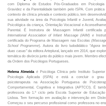
com Diploma de Estudos Pós-Graduados em Psicologia
Gravidez e da Parentalidade também pelo ISPA. Com prática
contexto de clínica privada e contexto público, tem desenvolvi
sua atividade na área da Psicologia Infantil e Juvenil, Avali
Psicológica da criança, Orientação Vocacional e Aconselhame
Parental. É Instrutora de Massagem Infantil certificada p
International Association of Infant Massage (IAIM) e
Instrut
certificada do Programa de Massagem nas Escolas
(Massage
School Programme
). Autora do livro ludodidático “
Agora te
duas casas”
da editora Arteplural, lançado em 2014, que explo
temática do divórcio junto do público mais jovem. Membro efec
da Ordem dos Psicólogos Portugueses.
Helena Almeida
é Psicóloga Clínica pelo Instituto Superior
Psicologia Aplicada (ISPA) e está a concluir o grau
psicoterapeuta na Associação Portuguesa de Psicoterap
Comportamental, Cognitiva e Integrativa (APTCCI). É tam
professora do 1.º ciclo pela Escola Superior de Educação
Lisboa. Tem formação em avaliação e intervenção em Dislex
Começou o seu percurso profissional como professora no ens