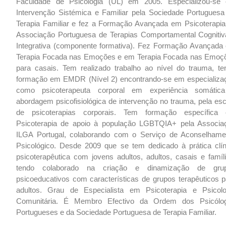
Faculdade de Psicologia (UL) em 2005. Especializou-se
Intervenção Sistémica e Familiar pela Sociedade Portuguesa
Terapia Familiar e fez a Formação Avançada em Psicoterapia
Associação Portuguesa de Terapias Comportamental Cognitiv
Integrativa (componente formativa). Fez Formação Avançada
Terapia Focada nas Emoções e em Terapia Focada nas Emoç
para casais. Tem realizado trabalho ao nível do trauma, te
formação em EMDR (Nível 2) encontrando-se em especializa
como psicoterapeuta corporal em experiência somátic
abordagem psicofisiológica de intervenção no trauma, pela esc
de psicoterapias corporais. Tem formação específica
Psicoterapia de apoio à população LGBTQIA+ pela Associa
ILGA Portugal, colaborando com o Serviço de Aconselhame
Psicológico. Desde 2009 que se tem dedicado à prática clín
psicoterapêutica com jovens adultos, adultos, casais e famíli
tendo colaborado na criação e dinamização de gru
psicoeducativos com características de grupos terapêuticos p
adultos. Grau de Especialista em Psicoterapia e Psicolo
Comunitária. É Membro Efectivo da Ordem dos Psicólo
Portugueses e da Sociedade Portuguesa de Terapia Familiar.