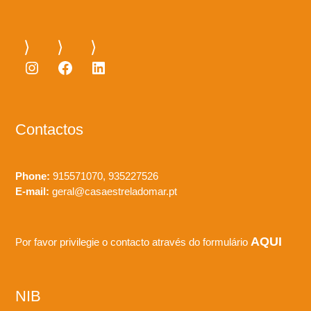
Instagram
Facebook
LinkedIn
Contactos
Phone:
915571070, 935227526
E-mail:
geral@casaestreladomar.pt
AQUI
Por favor privilegie o contacto através do formulário
NIB