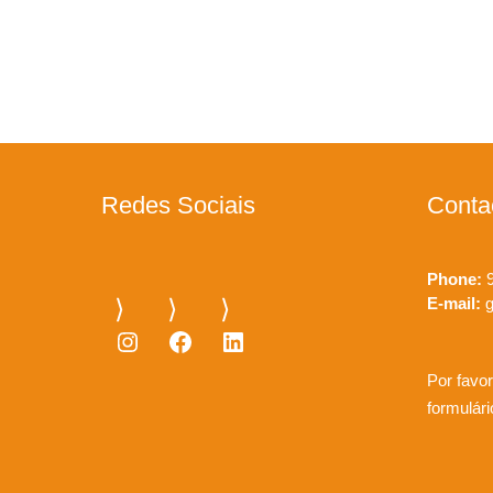
Redes Sociais
Conta
Phone:
9
E-mail:
g
Instagram
Facebook
LinkedIn
Por favor
formulár