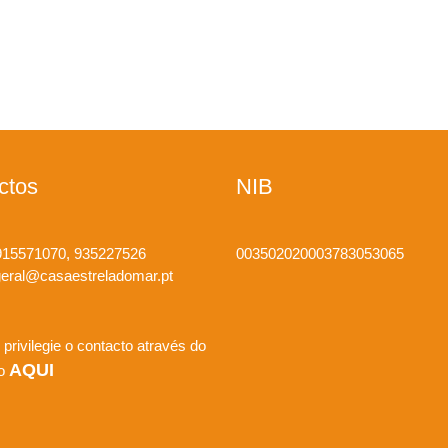
ctos
NIB
15571070, 935227526
003502020003783053065
eral@casaestreladomar.pt
 privilegie o contacto através do
AQUI
io