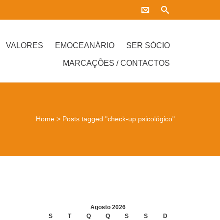
VALORES
EMOCEANÁRIO
SER SÓCIO
MARCAÇÕES / CONTACTOS
Home
>
Posts tagged "check-up psicológico"
Agosto 2026
S
T
Q
Q
S
S
D