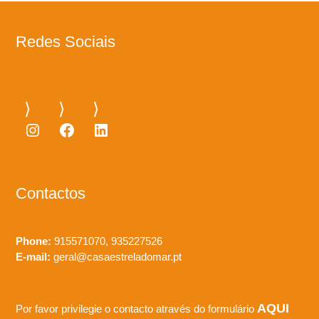
Redes Sociais
Instagram
Facebook
LinkedIn
Contactos
Phone:
915571070, 935227526
E-mail:
geral@casaestreladomar.pt
AQUI
Por favor privilegie o contacto através do formulário