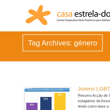
Tag Archives: género
Jovens LGBT 
Resumo Acção de Se
estagiários da Asso
tendo como base a a