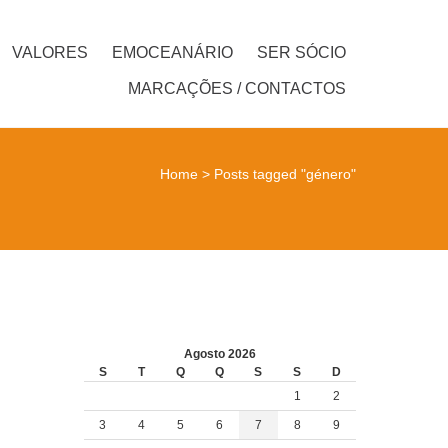
VALORES
EMOCEANÁRIO
SER SÓCIO
MARCAÇÕES / CONTACTOS
Home
>
Posts tagged "género"
Agosto 2026
S
T
Q
Q
S
S
D
1
2
3
4
5
6
7
8
9