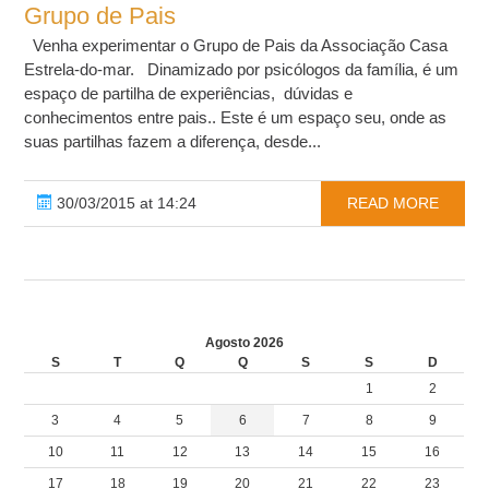
Grupo de Pais
Venha experimentar o Grupo de Pais da Associação Casa
Estrela-do-mar. Dinamizado por psicólogos da família, é um
espaço de partilha de experiências, dúvidas e
conhecimentos entre pais.. Este é um espaço seu, onde as
suas partilhas fazem a diferença, desde...
30/03/2015 at 14:24
READ MORE
Agosto 2026
S
T
Q
Q
S
S
D
1
2
3
4
5
6
7
8
9
10
11
12
13
14
15
16
17
18
19
20
21
22
23