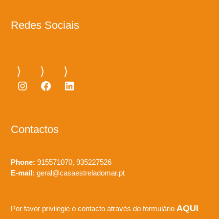
Redes Sociais
Instagram
Facebook
LinkedIn
Contactos
Phone:
915571070, 935227526
E-mail:
geral@casaestreladomar.pt
AQUI
Por favor privilegie o contacto através do formulário