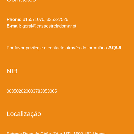
Phone:
915571070, 935227526
E-mail:
geral@casaestreladomar.pt
AQUI
Por favor privilegie o contacto através do formulário
NIB
003502020003783053065
Localização
Estrada Poço do Chão, 7A e 15B 1500-492 Lisboa