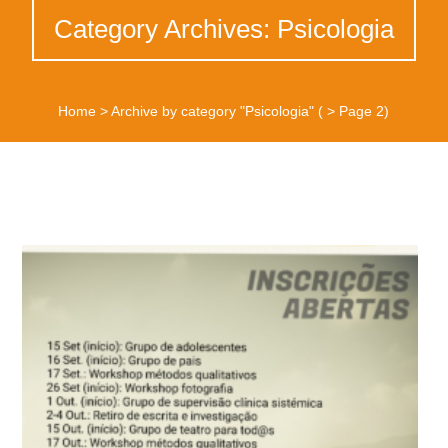
Category Archives: Psicologia
Home
>
Archive by category "Psicologia"
( > Page 2)