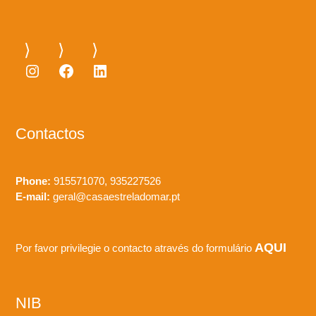
Instagram
Facebook
LinkedIn
Contactos
Phone:
915571070, 935227526
E-mail:
geral@casaestreladomar.pt
AQUI
Por favor privilegie o contacto através do formulário
NIB