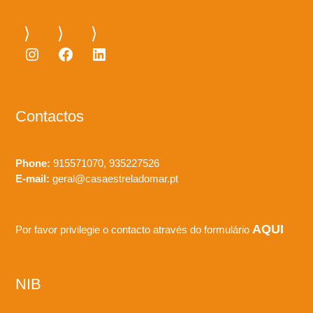
Instagram
Facebook
LinkedIn
Contactos
Phone:
915571070, 935227526
E-mail:
geral@casaestreladomar.pt
AQUI
Por favor privilegie o contacto através do formulário
NIB