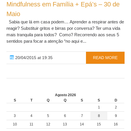
Mindfulness em Família + Epá’s – 30 de
Maio
Sabia que lá em casa podem… Aprender a respirar antes de
reagir? Substituir gritos e birras por conversa? Ter uma vida
mais tranquila para todos? Como? Recorrendo aos seus 5
sentidos para focar a atenção “no aqui e...
20/04/2015 at 19:35
READ MORE
Agosto 2026
S
T
Q
Q
S
S
D
1
2
3
4
5
6
7
8
9
10
11
12
13
14
15
16