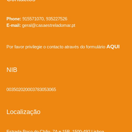
Phone:
915571070, 935227526
E-mail:
geral@casaestreladomar.pt
AQUI
Por favor privilegie o contacto através do formulário
NIB
003502020003783053065
Localização
Estrada Poço do Chão, 7A e 15B 1500-492 Lisboa