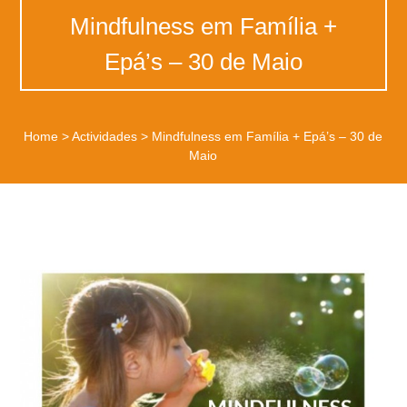
Mindfulness em Família +
Epá’s – 30 de Maio
Home
>
Actividades
>
Mindfulness em Família + Epá’s – 30 de
Maio