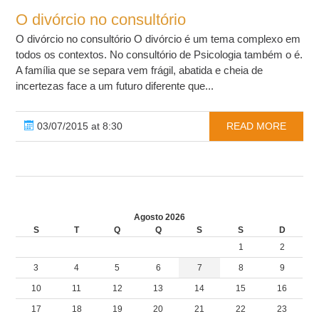
O divórcio no consultório
O divórcio no consultório O divórcio é um tema complexo em
todos os contextos. No consultório de Psicologia também o é.
A família que se separa vem frágil, abatida e cheia de
incertezas face a um futuro diferente que...
03/07/2015 at 8:30
READ MORE
Agosto 2026
S
T
Q
Q
S
S
D
1
2
3
4
5
6
7
8
9
10
11
12
13
14
15
16
17
18
19
20
21
22
23