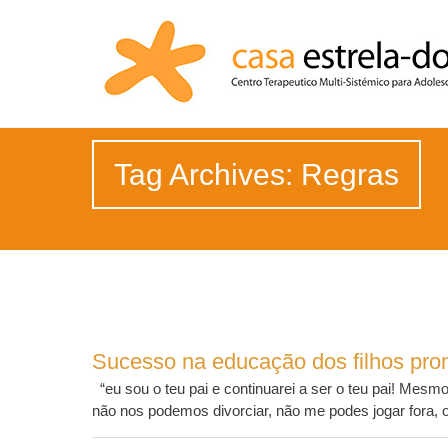
Tag Archives: Regras
Sucesso na educação dos filhos pr
“eu sou o teu pai e continuarei a ser o teu pai! Mesmo q
não nos podemos divorciar, não me podes jogar fora, ou