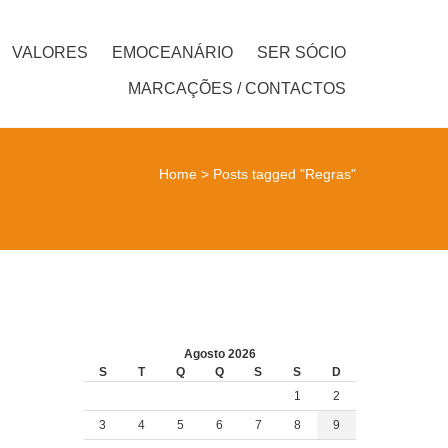
VALORES
EMOCEANÁRIO
SER SÓCIO
MARCAÇÕES / CONTACTOS
Home
>
Posts tagged "Regras"
Agosto 2026
S
T
Q
Q
S
S
D
1
2
3
4
5
6
7
8
9