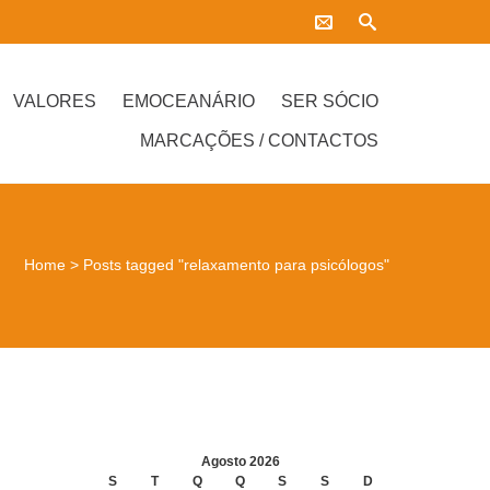
VALORES
EMOCEANÁRIO
SER SÓCIO
MARCAÇÕES / CONTACTOS
Home
>
Posts tagged "relaxamento para psicólogos"
Agosto 2026
S
T
Q
Q
S
S
D