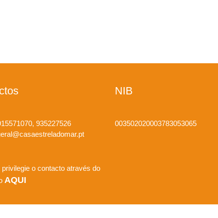
ctos
NIB
15571070, 935227526
003502020003783053065
eral@casaestreladomar.pt
 privilegie o contacto através do
AQUI
io