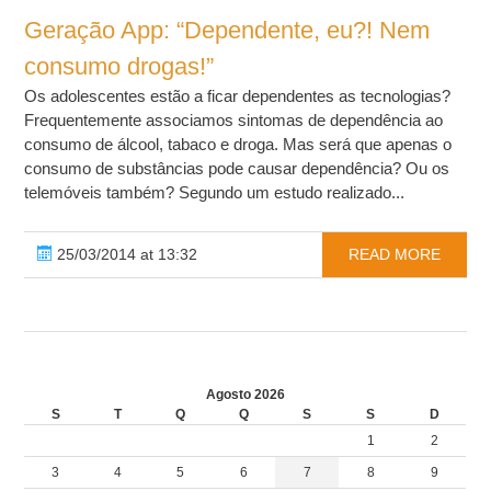
Geração App: “Dependente, eu?! Nem
consumo drogas!”
Os adolescentes estão a ficar dependentes as tecnologias?
Frequentemente associamos sintomas de dependência ao
consumo de álcool, tabaco e droga. Mas será que apenas o
consumo de substâncias pode causar dependência? Ou os
telemóveis também? Segundo um estudo realizado...
25/03/2014 at 13:32
READ MORE
Agosto 2026
S
T
Q
Q
S
S
D
1
2
3
4
5
6
7
8
9