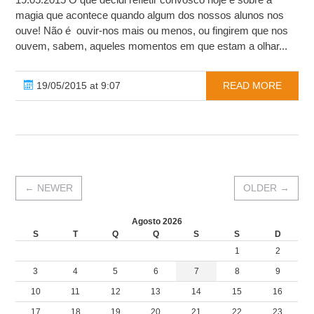
magia que acontece quando algum dos nossos alunos nos
ouve! Não é ouvir-nos mais ou menos, ou fingirem que nos
ouvem, sabem, aqueles momentos em que estam a olhar...
19/05/2015 at 9:07
READ MORE
←
NEWER
OLDER
→
Agosto 2026
S
T
Q
Q
S
S
D
1
2
3
4
5
6
7
8
9
10
11
12
13
14
15
16
17
18
19
20
21
22
23