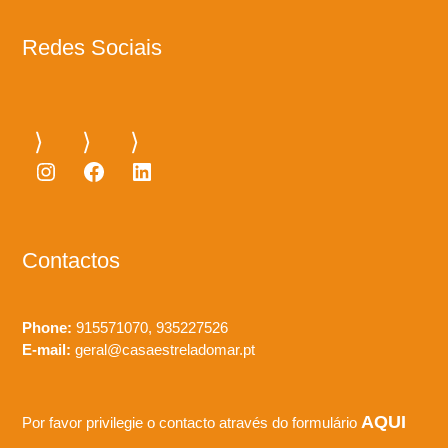
Redes Sociais
Instagram
Facebook
LinkedIn
Contactos
Phone:
915571070, 935227526
E-mail:
geral@casaestreladomar.pt
AQUI
Por favor privilegie o contacto através do formulário